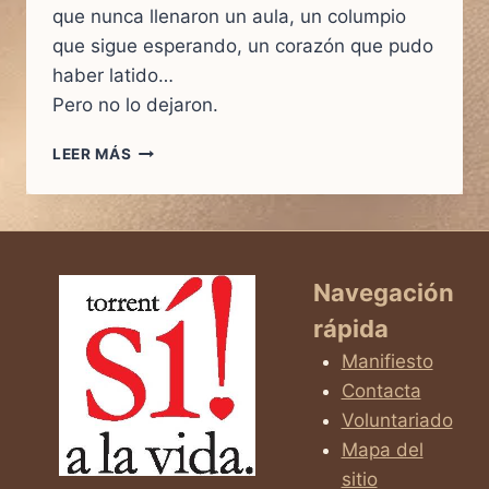
que nunca llenaron un aula, un columpio
que sigue esperando, un corazón que pudo
haber latido…
Pero no lo dejaron.
UN
LEER MÁS
CORAZÓN
QUE
PUDO
LATIR.
UNA
HISTORIA
Navegación
QUE
rápida
NUNCA
EXISTIÓ
Manifiesto
Contacta
Voluntariado
Mapa del
sitio