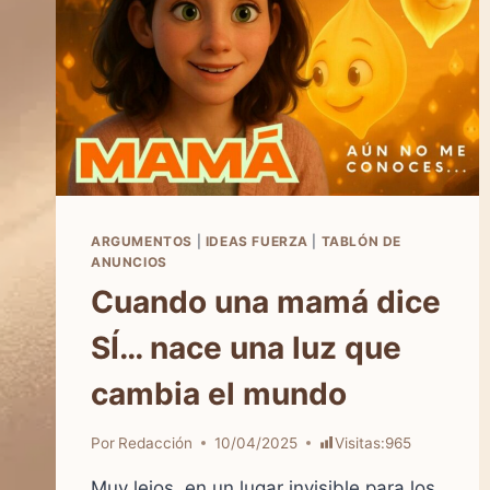
ARGUMENTOS
|
IDEAS FUERZA
|
TABLÓN DE
ANUNCIOS
Cuando una mamá dice
SÍ… nace una luz que
cambia el mundo
Por
Redacción
10/04/2025
Visitas:
965
Muy lejos, en un lugar invisible para los