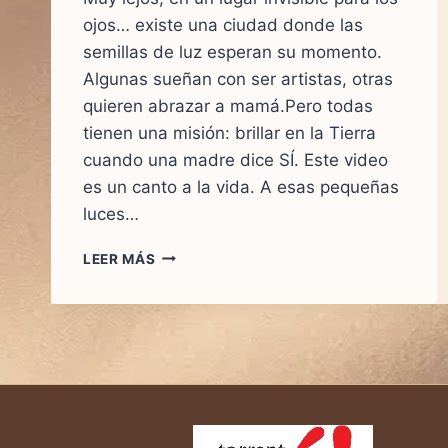
ojos… existe una ciudad donde las
semillas de luz esperan su momento.
Algunas sueñan con ser artistas, otras
quieren abrazar a mamá.Pero todas
tienen una misión: brillar en la Tierra
cuando una madre dice SÍ. Este video
es un canto a la vida. A esas pequeñas
luces…
CUANDO
LEER MÁS
UNA
MAMÁ
DICE
SÍ…
NACE
UNA
LUZ
QUE
CAMBIA