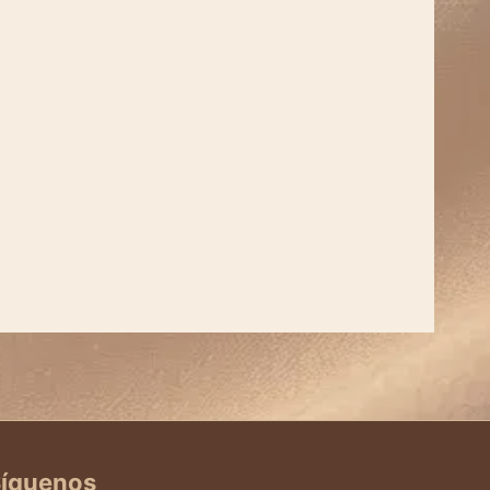
íguenos