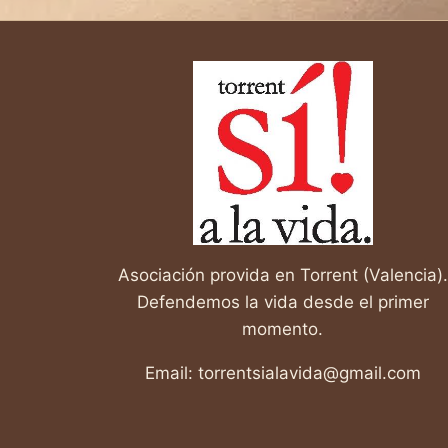
HOMENAJE
A
JORDI
Y
A
TODOS
LOS
QUE
LUCHAN
CONTRA
LA
ELA
Asociación provida en Torrent (Valencia).
Defendemos la vida desde el primer
momento.
Email: torrentsialavida@gmail.com