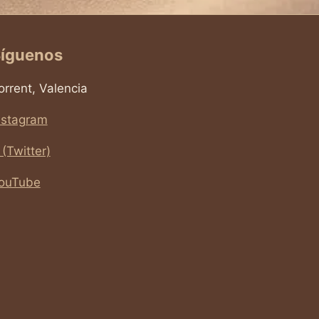
íguenos
orrent, Valencia
nstagram
 (Twitter)
ouTube