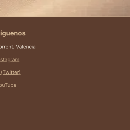
íguenos
orrent, Valencia
nstagram
 (Twitter)
ouTube