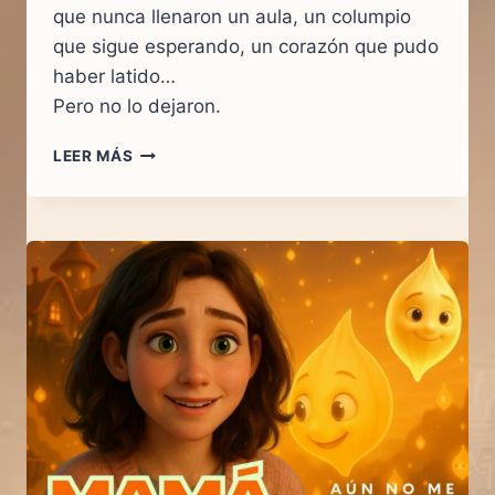
que nunca llenaron un aula, un columpio
que sigue esperando, un corazón que pudo
haber latido…
Pero no lo dejaron.
UN
LEER MÁS
CORAZÓN
QUE
PUDO
LATIR.
UNA
HISTORIA
QUE
NUNCA
EXISTIÓ