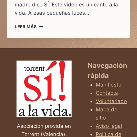
madre dice SÍ. Este video es un canto a la
vida. A esas pequeñas luces…
CUANDO
LEER MÁS
UNA
MAMÁ
DICE
SÍ…
NACE
UNA
Navegación
LUZ
rápida
QUE
CAMBIA
Manifiesto
EL
Contacta
MUNDO
Voluntariado
Mapa del
sitio
Asociación provida en
Aviso legal
Torrent (Valencia).
Política de