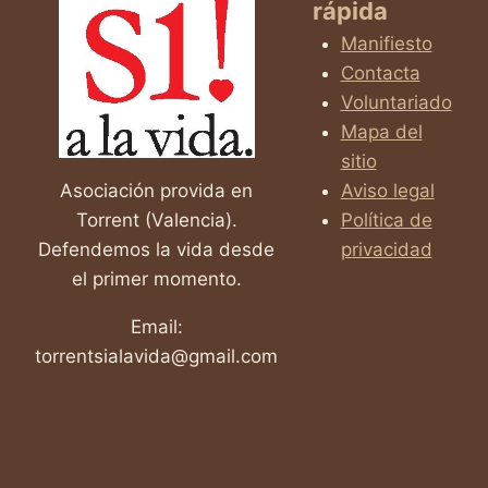
rápida
JORDI
Y
Manifiesto
A
Contacta
TODOS
Voluntariado
LOS
QUE
Mapa del
LUCHAN
sitio
CONTRA
Asociación provida en
Aviso legal
LA
Torrent (Valencia).
Política de
ELA
Defendemos la vida desde
privacidad
el primer momento.
Email:
torrentsialavida@gmail.com