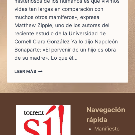
misteriosos de los humanos es que vivimos
vidas tan largas en comparación con
muchos otros mamíferos», expresa
Matthew Zipple, uno de los autores del
reciente estudio de la Universidad de
Cornell Clara González Ya lo dijo Napoleón
Bonaparte: «El porvenir de un hijo es obra
de su madre». Lo que él…
LA
LEER MÁS
CIENCIA
DESVELA
QUE
EL
SECRETO
DE
Navegación
LA
rápida
LONGEVIDAD
ES
Manifiesto
EL