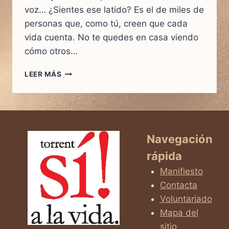
voz… ¿Sientes ese latido? Es el de miles de
personas que, como tú, creen que cada
vida cuenta. No te quedes en casa viendo
cómo otros…
MARCHA
LEER MÁS
SÍ
A
LA
VIDA
MADRID
2026
Navegación
rápida
Manifiesto
Contacta
Voluntariado
Mapa del
sitio