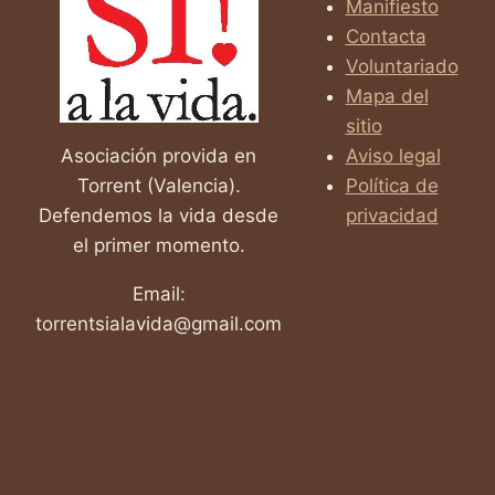
PASTILLAS
Manifiesto
ABORTIVAS:
Contacta
DATOS
Voluntariado
Y
RIESGOS
Mapa del
REALES
sitio
Asociación provida en
Aviso legal
Torrent (Valencia).
Política de
Defendemos la vida desde
privacidad
el primer momento.
Email:
torrentsialavida@gmail.com