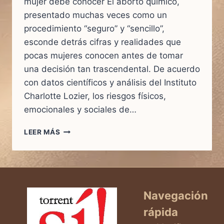
mujer debe conocer El aborto químico,
presentado muchas veces como un
procedimiento “seguro” y “sencillo”,
esconde detrás cifras y realidades que
pocas mujeres conocen antes de tomar
una decisión tan trascendental. De acuerdo
con datos científicos y análisis del Instituto
Charlotte Lozier, los riesgos físicos,
emocionales y sociales de…
ABORTO
LEER MÁS
QUÍMICO:
LO
QUE
NADIE
TE
DICE
Navegación
SOBRE
rápida
LAS