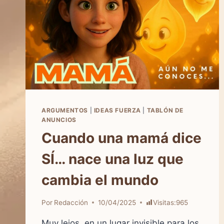
ARGUMENTOS
|
IDEAS FUERZA
|
TABLÓN DE
ANUNCIOS
Cuando una mamá dice
SÍ… nace una luz que
cambia el mundo
Por
Redacción
10/04/2025
Visitas:
965
Muy lejos, en un lugar invisible para los