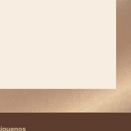
íguenos