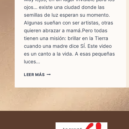
ojos… existe una ciudad donde las
semillas de luz esperan su momento.
Algunas sueñan con ser artistas, otras
quieren abrazar a mamá.Pero todas
tienen una misión: brillar en la Tierra
cuando una madre dice SÍ. Este video
es un canto a la vida. A esas pequeñas
luces…
CUANDO
LEER MÁS
UNA
MAMÁ
DICE
SÍ…
NACE
UNA
LUZ
QUE
CAMBIA