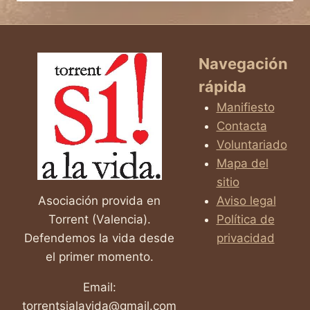
VIAJE
INOLVIDABLE
DE
TRANSFORMACIÓN
Navegación
|
rápida
LA
VERDADERA
Manifiesto
HISTORIA
Contacta
DE
Voluntariado
LA
LUCHA
Mapa del
DE
sitio
ABBY
Asociación provida en
Aviso legal
JOHNSON
Torrent (Valencia).
Política de
POR
LA
Defendemos la vida desde
privacidad
VIDA
el primer momento.
Email:
torrentsialavida@gmail.com