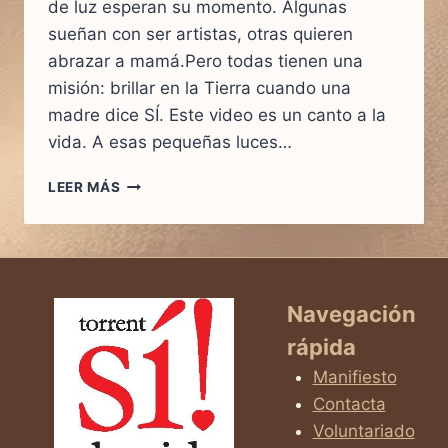
de luz esperan su momento. Algunas
sueñan con ser artistas, otras quieren
abrazar a mamá.Pero todas tienen una
misión: brillar en la Tierra cuando una
madre dice SÍ. Este video es un canto a la
vida. A esas pequeñas luces…
CUANDO
LEER MÁS
UNA
MAMÁ
DICE
SÍ…
NACE
UNA
Navegación
LUZ
rápida
QUE
CAMBIA
Manifiesto
EL
Contacta
MUNDO
Voluntariado