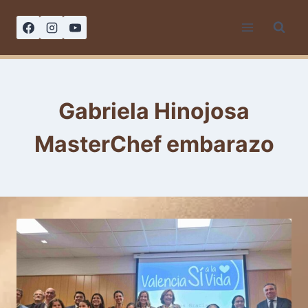
Saltar
al
contenido
Gabriela Hinojosa
MasterChef embarazo