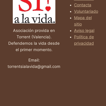
LOS
Contacta
PREMIOS
Voluntariado
«VALENCIA,
SÍ
Mapa del
A
sitio
LA
Asociación provida en
Aviso legal
VIDA»
Torrent (Valencia).
Política de
2026
Defendemos la vida desde
privacidad
el primer momento.
Email:
torrentsialavida@gmail.com