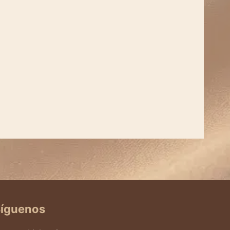
íguenos