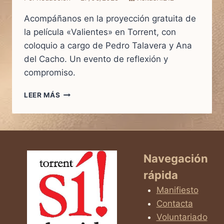
Acompáñanos en la proyección gratuita de
la película «Valientes» en Torrent, con
coloquio a cargo de Pedro Talavera y Ana
del Cacho. Un evento de reflexión y
compromiso.
LEER MÁS
PROYECCIÓN
DE
VALIENTES
EN
TORRENT
–
Navegación
¡SUMÉRGETE
rápida
EN
ESTA
Manifiesto
EXPERIENCIA
Contacta
TRANSFORMADORA!
Voluntariado