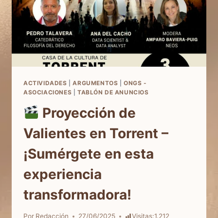
ACTIVIDADES
|
ARGUMENTOS
|
ONGS -
ASOCIACIONES
|
TABLÓN DE ANUNCIOS
Proyección de
Valientes en Torrent –
¡Sumérgete en esta
experiencia
transformadora!
Por
Redacción
27/06/2025
Visitas:
1.212