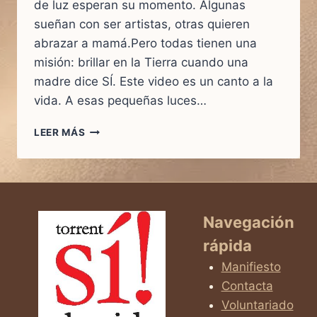
de luz esperan su momento. Algunas
sueñan con ser artistas, otras quieren
abrazar a mamá.Pero todas tienen una
misión: brillar en la Tierra cuando una
madre dice SÍ. Este video es un canto a la
vida. A esas pequeñas luces…
CUANDO
LEER MÁS
UNA
MAMÁ
DICE
SÍ…
NACE
UNA
Navegación
LUZ
rápida
QUE
CAMBIA
Manifiesto
EL
Contacta
MUNDO
Voluntariado