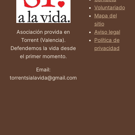
JOVEN
Voluntariado
MADRE
EN
Mapa del
LA
sitio
VIDA
Asociación provida en
Aviso legal
Torrent (Valencia).
Política de
»
Defendemos la vida desde
privacidad
el primer momento.
Email:
torrentsialavida@gmail.com