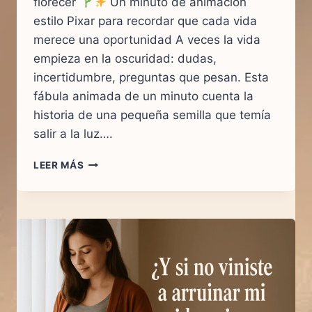
florecer
Un minuto de animación
estilo Pixar para recordar que cada vida
merece una oportunidad A veces la vida
empieza en la oscuridad: dudas,
incertidumbre, preguntas que pesan. Esta
fábula animada de un minuto cuenta la
historia de una pequeña semilla que temía
salir a la luz….
LEER MÁS
“CADA
VIDA
MERECE
FLORECER
|
LA
SEMILLA
QUE
TENÍA