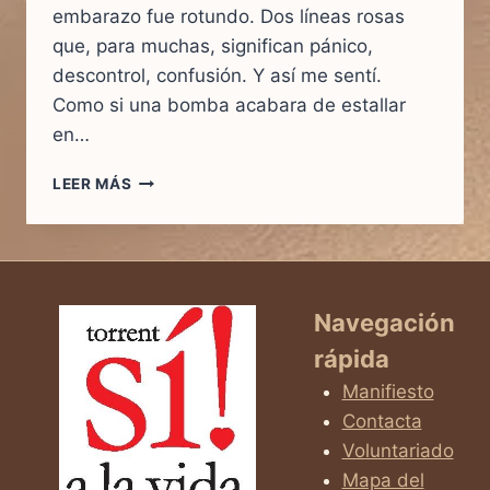
embarazo fue rotundo. Dos líneas rosas
que, para muchas, significan pánico,
descontrol, confusión. Y así me sentí.
Como si una bomba acabara de estallar
en…
¿Y
LEER MÁS
SI
NO
VINISTE
A
ARRUINAR
MI
Navegación
VIDA…
rápida
SINO
A
Manifiesto
SALVARLA?
Contacta
Voluntariado
Mapa del