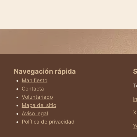
Navegación rápida
S
Manifiesto
T
Contacta
Voluntariado
I
Mapa del sitio
X
Aviso legal
Política de privacidad
Y