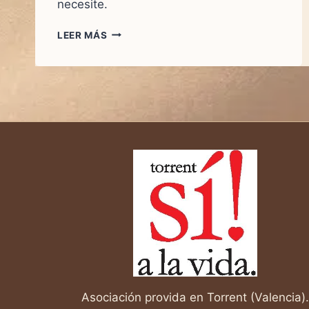
necesite.
CÉLULAS
LEER MÁS
MADRE:
UN
MILAGRO
ESCONDIDO
EN
CADA
VIDA
Asociación provida en Torrent (Valencia).