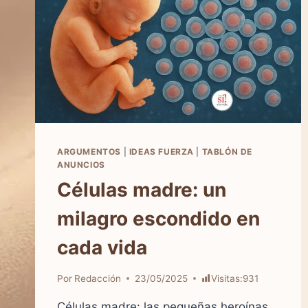
ARGUMENTOS
|
IDEAS FUERZA
|
TABLÓN DE
ANUNCIOS
Células madre: un
milagro escondido en
cada vida
Por
Redacción
23/05/2025
Visitas:
931
Células madre: las pequeñas heroínas