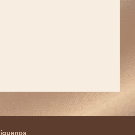
íguenos