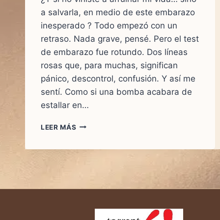
a salvarla, en medio de este embarazo
inesperado ? Todo empezó con un
retraso. Nada grave, pensé. Pero el test
de embarazo fue rotundo. Dos líneas
rosas que, para muchas, significan
pánico, descontrol, confusión. Y así me
sentí. Como si una bomba acabara de
estallar en…
¿Y
LEER MÁS
SI
NO
VINISTE
A
ARRUINAR
MI
VIDA…
SINO
A