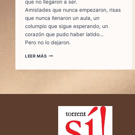
que no llegaron a ser.
Amistades que nunca empezaron, risas
que nunca llenaron un aula, un
columpio que sigue esperando, un
corazón que pudo haber latido…
Pero no lo dejaron.
UN
LEER MÁS
CORAZÓN
QUE
PUDO
LATIR.
UNA
HISTORIA
QUE
NUNCA
EXISTIÓ