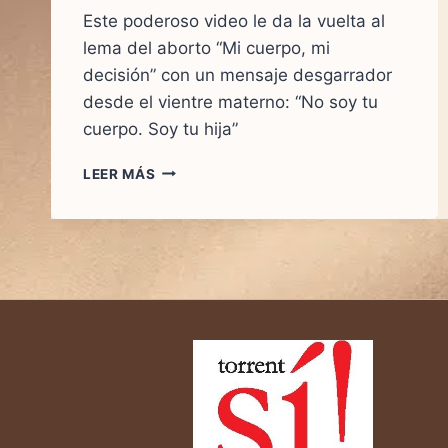
Este poderoso video le da la vuelta al
lema del aborto “Mi cuerpo, mi
decisión” con un mensaje desgarrador
desde el vientre materno: “No soy tu
cuerpo. Soy tu hija”
“NO
LEER MÁS
SOY
TU
CUERPO.
SOY
TU
HIJA.”
—
EL
VIDEO
QUE
HACE
TEMBLAR
EL