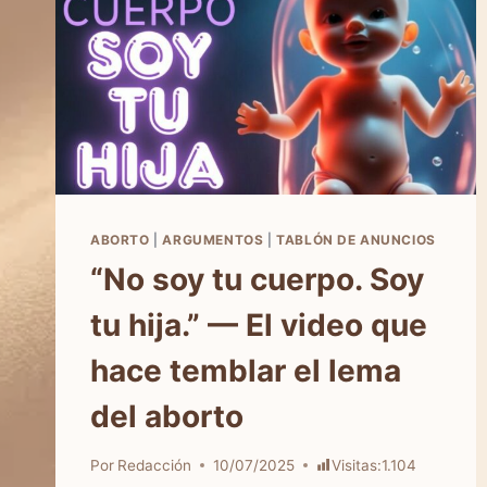
ABORTO
|
ARGUMENTOS
|
TABLÓN DE ANUNCIOS
“No soy tu cuerpo. Soy
tu hija.” — El video que
hace temblar el lema
del aborto
Por
Redacción
10/07/2025
Visitas:
1.104