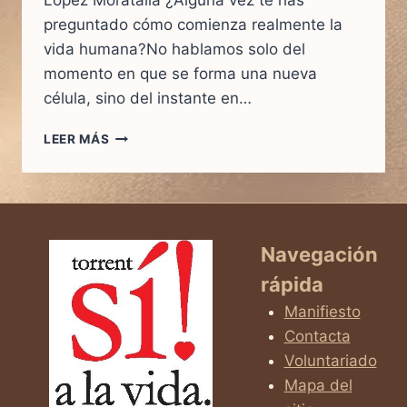
López Moratalla ¿Alguna vez te has
preguntado cómo comienza realmente la
vida humana?No hablamos solo del
momento en que se forma una nueva
célula, sino del instante en…
EL
LEER MÁS
PRIMER
VIAJE
DE
UNA
VIDA
HUMANA
Navegación
rápida
Manifiesto
Contacta
Voluntariado
Mapa del