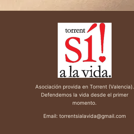
MADRES
EMBARAZADAS
CON
DIAGNÓSTICO
DE
SÍNDROME
DE
DOWN
NO
ESTARÁN
SOLAS
Asociación provida en Torrent (Valencia).
Defendemos la vida desde el primer
momento.
Email: torrentsialavida@gmail.com