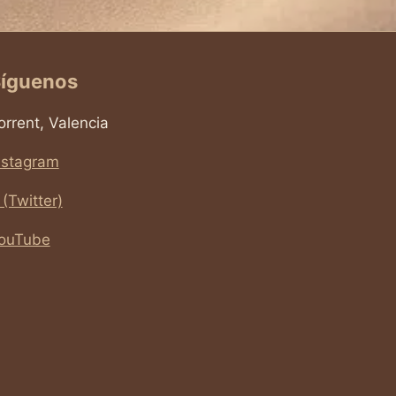
íguenos
orrent, Valencia
nstagram
 (Twitter)
ouTube