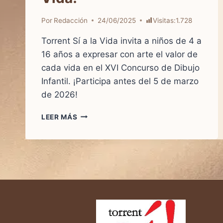
Por
Redacción
24/06/2025
Visitas:
1.728
Torrent Sí a la Vida invita a niños de 4 a
16 años a expresar con arte el valor de
cada vida en el XVI Concurso de Dibujo
Infantil. ¡Participa antes del 5 de marzo
de 2026!
LEER MÁS
CADA
VIDA
ES
UN
TESORO:
¡PARTICIPA
EN
EL
XVI
CONCURSO