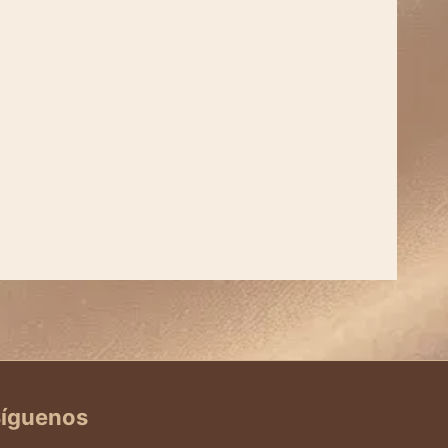
íguenos