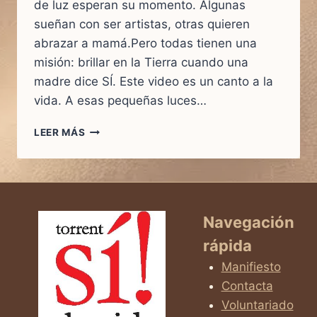
de luz esperan su momento. Algunas
sueñan con ser artistas, otras quieren
abrazar a mamá.Pero todas tienen una
misión: brillar en la Tierra cuando una
madre dice SÍ. Este video es un canto a la
vida. A esas pequeñas luces…
CUANDO
LEER MÁS
UNA
MAMÁ
DICE
SÍ…
NACE
UNA
Navegación
LUZ
rápida
QUE
CAMBIA
Manifiesto
EL
Contacta
MUNDO
Voluntariado