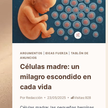
ARGUMENTOS
|
IDEAS FUERZA
|
TABLÓN DE
ANUNCIOS
Células madre: un
milagro escondido en
cada vida
Por
Redacción
23/05/2025
Visitas:
928
Células madre: las pequeñas heroínas