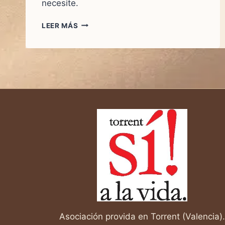
necesite.
CÉLULAS
LEER MÁS
MADRE:
UN
MILAGRO
ESCONDIDO
EN
CADA
VIDA
Asociación provida en Torrent (Valencia).