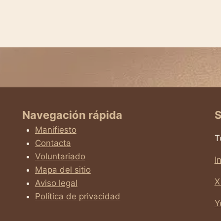
Navegación rápida
S
Manifiesto
T
Contacta
Voluntariado
I
Mapa del sitio
X
Aviso legal
Política de privacidad
Y