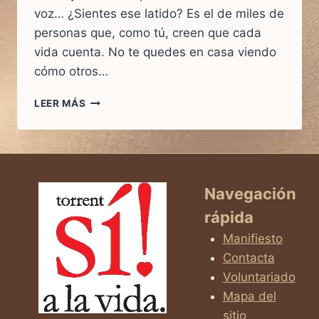
voz… ¿Sientes ese latido? Es el de miles de
personas que, como tú, creen que cada
vida cuenta. No te quedes en casa viendo
cómo otros…
MARCHA
LEER MÁS
SÍ
A
LA
VIDA
MADRID
2026
Navegación
rápida
Manifiesto
Contacta
Voluntariado
Mapa del
sitio