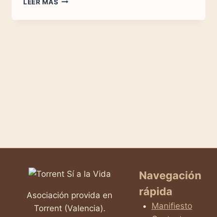
LEER MÁS
EL
MITO
DEL
ABORTO
COMO
DERECHO:
REFLEXIÓN
SOBRE
LA
REALIDAD
OCULTA
Navegación
rápida
Asociación provida en
Manifiesto
Torrent (Valencia).