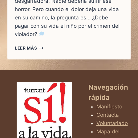
desgarradora. Nadie debería sufrir ese
horror. Pero cuando el dolor deja una vida
en su camino, la pregunta es… ¿Debe
pagar con su vida el niño por el crimen del
violador?
¿JUSTICIA
LEER MÁS
O
INJUSTICIA?
LA
VERDAD
QUE
NO
Navegación
TE
rápida
CUENTAN
SOBRE
Manifiesto
EL
Contacta
ABORTO
Voluntariado
EN
CASOS
Mapa del
DE