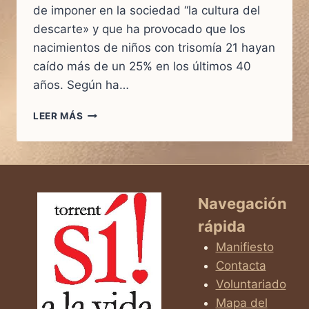
de imponer en la sociedad “la cultura del
descarte» y que ha provocado que los
nacimientos de niños con trisomía 21 hayan
caído más de un 25% en los últimos 40
años. Según ha…
A
LEER MÁS
LA
MAYORÍA
DE
NIÑOS
CON
SÍNDROME
Navegación
DE
rápida
DOWN
NO
Manifiesto
SE
Contacta
LES
Voluntariado
DEJA
NACER
Mapa del