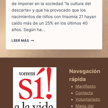
de imponer en la sociedad “la cultura del
descarte» y que ha provocado que los
nacimientos de niños con trisomía 21 hayan
caído más de un 25% en los últimos 40
años. Según ha…
A
LEER MÁS
LA
MAYORÍA
DE
NIÑOS
CON
SÍNDROME
Navegación
DE
rápida
DOWN
NO
Manifiesto
SE
Contacta
LES
Voluntariado
DEJA
NACER
Mapa del