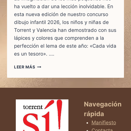
ha vuelto a dar una lección inolvidable. En
esta nueva edición de nuestro concurso
dibujo infantil 2026, los niños y niñas de
Torrent y Valencia han demostrado con sus
lápices y colores que comprenden a la
perfección el lema de este año: «Cada vida
es un tesoro». ….
EL
LEER MÁS
ARTE
DE
CELEBRAR
LA
VIDA:
GANADORES
Navegación
DEL
rápida
XVI
CONCURSO
Manifiesto
DE
Contacta