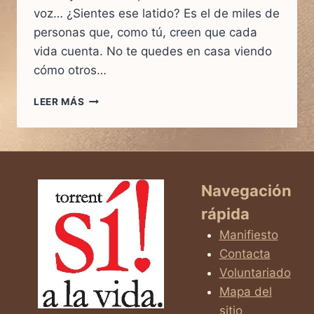
voz… ¿Sientes ese latido? Es el de miles de
personas que, como tú, creen que cada
vida cuenta. No te quedes en casa viendo
cómo otros…
MARCHA
LEER MÁS
SÍ
A
LA
VIDA
MADRID
2026
Navegación
rápida
Manifiesto
Contacta
Voluntariado
Mapa del
sitio