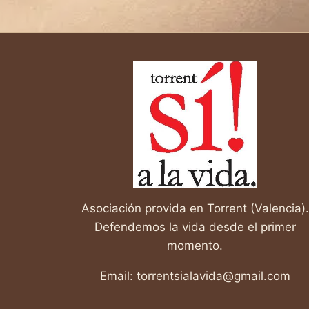
DE
ELEGIR:
LA
FE
INQUEBRANTABLE
DE
UNA
JOVEN
MADRE
EN
LA
VIDA
»
Asociación provida en Torrent (Valencia).
Defendemos la vida desde el primer
momento.
Email: torrentsialavida@gmail.com