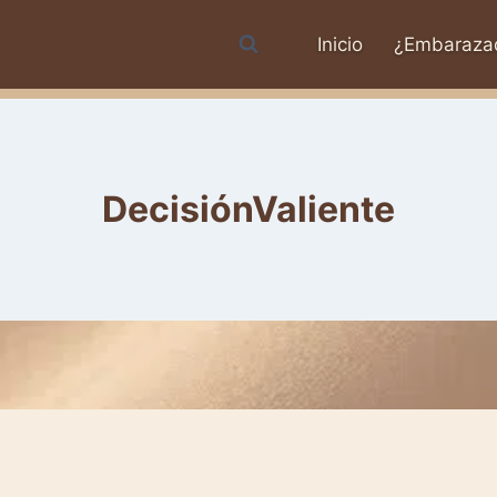
Inicio
¿Embaraza
DecisiónValiente