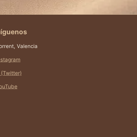
íguenos
orrent, Valencia
nstagram
 (Twitter)
ouTube