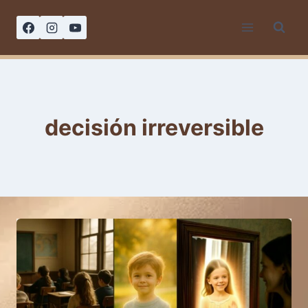
Saltar
al
contenido
decisión irreversible