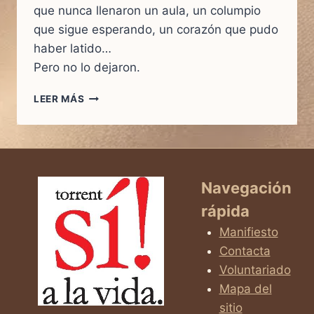
que nunca llenaron un aula, un columpio
que sigue esperando, un corazón que pudo
haber latido…
Pero no lo dejaron.
UN
LEER MÁS
CORAZÓN
QUE
PUDO
LATIR.
UNA
HISTORIA
Navegación
QUE
rápida
NUNCA
EXISTIÓ
Manifiesto
Contacta
Voluntariado
Mapa del
sitio