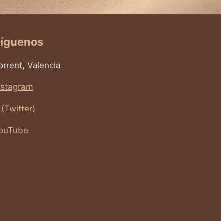
íguenos
orrent, Valencia
nstagram
 (Twitter)
ouTube