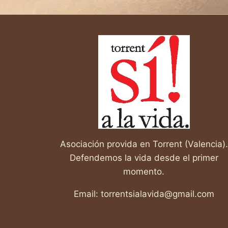
Y
CINEFÓRUM:
UNA
REFLEXIÓN
SOBRE
EL
ABORTO
EN
EE.UU.
Asociación provida en Torrent (Valencia).
Defendemos la vida desde el primer
momento.
Email: torrentsialavida@gmail.com