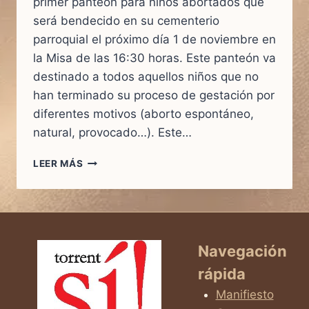
primer panteón para niños abortados que
será bendecido en su cementerio
parroquial el próximo día 1 de noviembre en
la Misa de las 16:30 horas. Este panteón va
destinado a todos aquellos niños que no
han terminado su proceso de gestación por
diferentes motivos (aborto espontáneo,
natural, provocado…). Este…
INAUGURACIÓN
LEER MÁS
EN
TORRENT
DEL
PRIMER
PANTEÓN
PARA
Navegación
NIÑOS
rápida
ABORTADOS
DE
Manifiesto
TODA