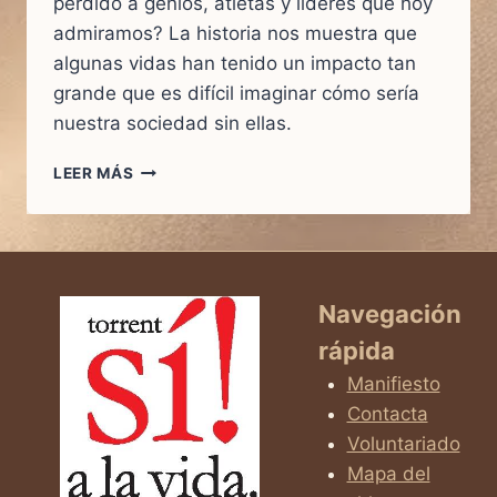
perdido a genios, atletas y líderes que hoy
admiramos? La historia nos muestra que
algunas vidas han tenido un impacto tan
grande que es difícil imaginar cómo sería
nuestra sociedad sin ellas.
10
LEER MÁS
VIDAS
QUE
CASI
NO
FUERON:
FAMOSOS
Navegación
QUE
rápida
ESCAPARON
AL
Manifiesto
ABORTO
Contacta
Y
Voluntariado
CAMBIARON
EL
Mapa del
MUNDO