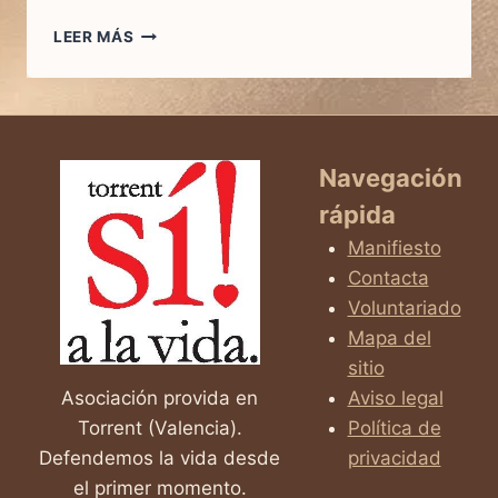
ANTES
LEER MÁS
DE
NACER:
UN
CORTOMETRAJE
QUE
PUEDE
Navegación
CAMBIAR
rápida
UNA
VIDA
Manifiesto
Contacta
Voluntariado
Mapa del
sitio
Asociación provida en
Aviso legal
Torrent (Valencia).
Política de
Defendemos la vida desde
privacidad
el primer momento.