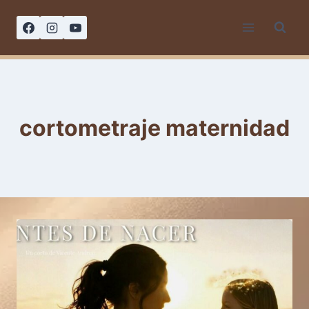
Saltar
al
contenido
cortometraje maternidad