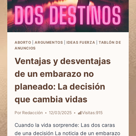
CUENTA
SOBRE
EL
ABORTO.
ABORTO
|
ARGUMENTOS
|
IDEAS FUERZA
|
TABLÓN DE
ANUNCIOS
Ventajas y desventajas
de un embarazo no
planeado: La decisión
que cambia vidas
Por
Redacción
12/03/2025
Visitas:
915
Cuando la vida sorprende: Las dos caras
de una decisión La noticia de un embarazo