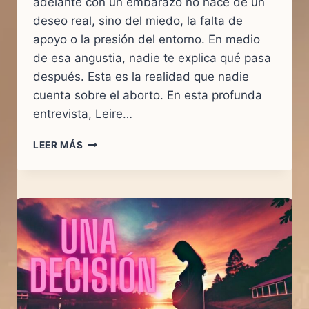
adelante con un embarazo no nace de un
deseo real, sino del miedo, la falta de
apoyo o la presión del entorno. En medio
de esa angustia, nadie te explica qué pasa
después. Esta es la realidad que nadie
cuenta sobre el aborto. En esta profunda
entrevista, Leire…
¿TE
LEER MÁS
SIENTES
PRESIONADA?
LA
HISTORIA
DE
LEIRE
Y
LA
REALIDAD
QUE
NADIE