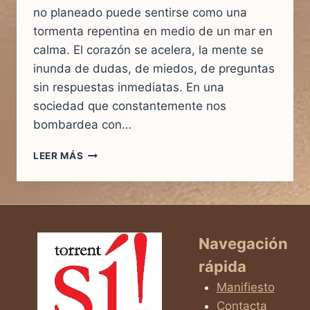
no planeado puede sentirse como una
tormenta repentina en medio de un mar en
calma. El corazón se acelera, la mente se
inunda de dudas, de miedos, de preguntas
sin respuestas inmediatas. En una
sociedad que constantemente nos
bombardea con…
VENTAJAS
LEER MÁS
Y
DESVENTAJAS
DE
UN
EMBARAZO
NO
Navegación
PLANEADO:
rápida
LA
DECISIÓN
Manifiesto
QUE
Contacta