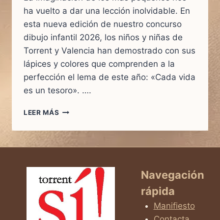
ha vuelto a dar una lección inolvidable. En
esta nueva edición de nuestro concurso
dibujo infantil 2026, los niños y niñas de
Torrent y Valencia han demostrado con sus
lápices y colores que comprenden a la
perfección el lema de este año: «Cada vida
es un tesoro». ….
EL
LEER MÁS
ARTE
DE
CELEBRAR
LA
VIDA:
GANADORES
Navegación
DEL
rápida
XVI
CONCURSO
Manifiesto
DE
Contacta