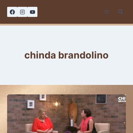
Saltar
al
contenido
chinda brandolino