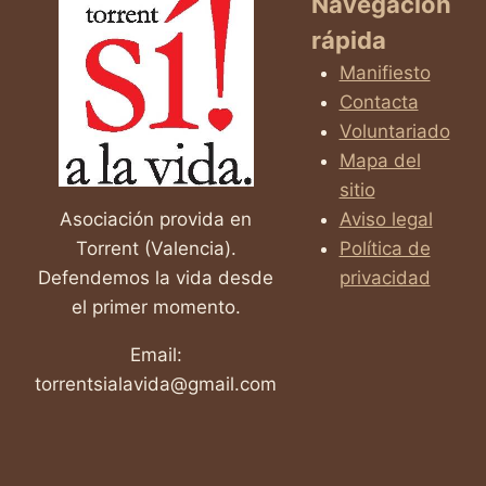
Navegación
MOLDEA
rápida
NUESTRAS
EMOCIONES
Manifiesto
Y
Contacta
EL
Voluntariado
APRENDIZAJE
Mapa del
sitio
Asociación provida en
Aviso legal
Torrent (Valencia).
Política de
Defendemos la vida desde
privacidad
el primer momento.
Email:
torrentsialavida@gmail.com