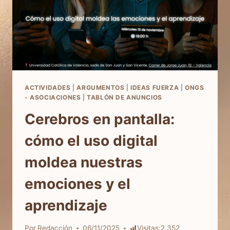
ACTIVIDADES
|
ARGUMENTOS
|
IDEAS FUERZA
|
ONGS
- ASOCIACIONES
|
TABLÓN DE ANUNCIOS
Cerebros en pantalla:
cómo el uso digital
moldea nuestras
emociones y el
aprendizaje
Por
Redacción
06/11/2025
Visitas:
2.352