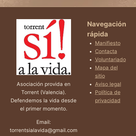
MILAGRO
ESCONDIDO
EN
CADA
Navegación
VIDA
rápida
Manifiesto
Contacta
Voluntariado
Mapa del
sitio
Asociación provida en
Aviso legal
Torrent (Valencia).
Política de
Defendemos la vida desde
privacidad
el primer momento.
Email:
torrentsialavida@gmail.com