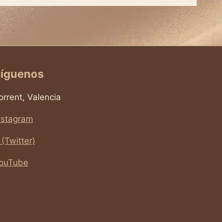
íguenos
orrent, Valencia
nstagram
 (Twitter)
ouTube