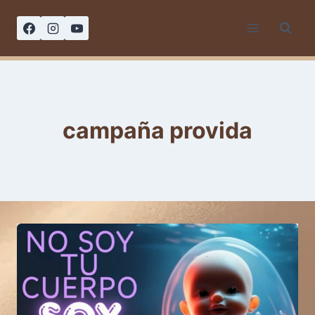
Saltar
al
contenido
campaña provida