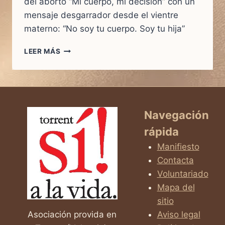
del aborto “Mi cuerpo, mi decisión” con un
mensaje desgarrador desde el vientre
materno: “No soy tu cuerpo. Soy tu hija”
“NO
LEER MÁS
SOY
TU
CUERPO.
SOY
TU
HIJA.”
Navegación
—
rápida
EL
VIDEO
Manifiesto
QUE
Contacta
HACE
Voluntariado
TEMBLAR
EL
Mapa del
LEMA
sitio
DEL
Asociación provida en
Aviso legal
ABORTO