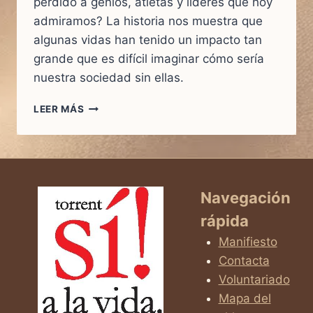
perdido a genios, atletas y líderes que hoy
admiramos? La historia nos muestra que
algunas vidas han tenido un impacto tan
grande que es difícil imaginar cómo sería
nuestra sociedad sin ellas.
10
LEER MÁS
VIDAS
QUE
CASI
NO
FUERON:
FAMOSOS
Navegación
QUE
rápida
ESCAPARON
AL
Manifiesto
ABORTO
Contacta
Y
Voluntariado
CAMBIARON
EL
Mapa del
MUNDO