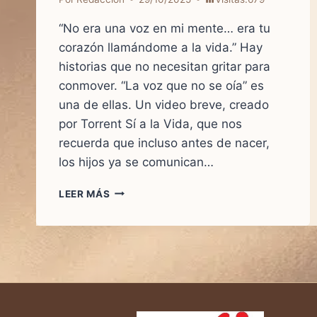
“No era una voz en mi mente… era tu
corazón llamándome a la vida.” Hay
historias que no necesitan gritar para
conmover. “La voz que no se oía” es
una de ellas. Un video breve, creado
por Torrent Sí a la Vida, que nos
recuerda que incluso antes de nacer,
los hijos ya se comunican…
LA
LEER MÁS
VOZ
QUE
NO
SE
OÍA:
CUANDO
UNA
MADRE