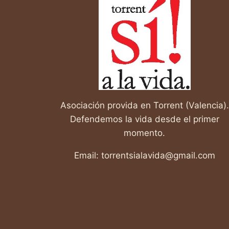
ESCUCHA
EL
CORAZÓN
DE
SU
HIJO
ANTES
DE
NACER
Asociación provida en Torrent (Valencia).
Defendemos la vida desde el primer
momento.
Email: torrentsialavida@gmail.com