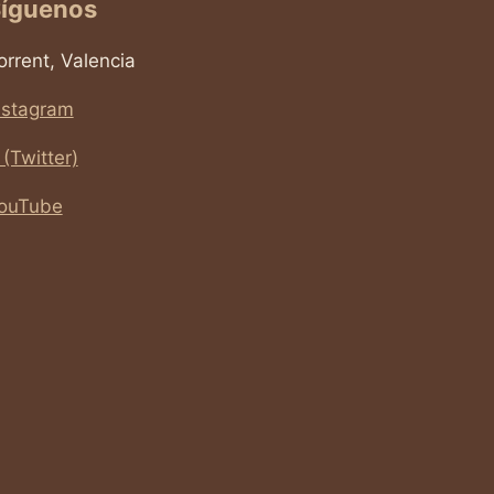
íguenos
orrent, Valencia
nstagram
 (Twitter)
ouTube