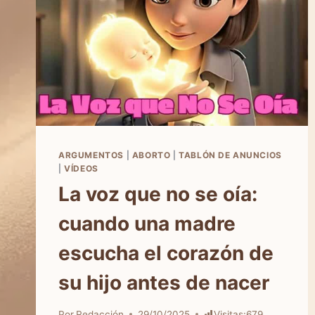
ARGUMENTOS
|
ABORTO
|
TABLÓN DE ANUNCIOS
|
VÍDEOS
La voz que no se oía:
cuando una madre
escucha el corazón de
su hijo antes de nacer
Por
Redacción
29/10/2025
Visitas:
679