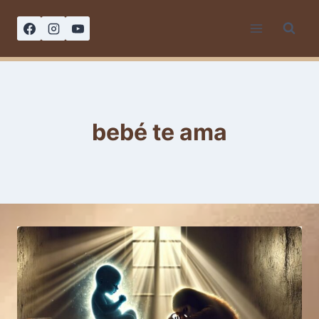
Saltar
al
contenido
bebé te ama