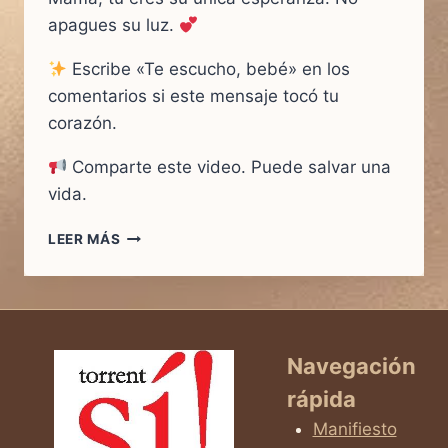
apagues su luz.
Escribe «Te escucho, bebé» en los
comentarios si este mensaje tocó tu
corazón.
Comparte este video. Puede salvar una
vida.
LEER MÁS
MAMÁ,
DÉJAME
NACER…
ESCUCHA
MI
CORAZÓN
Navegación
rápida
Manifiesto